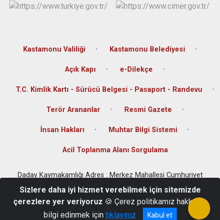
Kastamonu Valiliği
Kastamonu Belediyesi
Açık Kapı
e-Dilekçe
T.C. Kimlik Kartı - Sürücü Belgesi - Pasaport - Randevu
Terör Arananlar
Resmi Gazete
İnsan Hakları
Muhtar Bilgi Sistemi
Acil Toplanma Alanı Sorgulama
Daday Kaymakamlığı Adres : Merkez Mahallesi Cumhuriyet
Caddesi Kaymakamlık Binası Kat 2 No: 4 PK: 37870 - Daday /
Sizlere daha iyi hizmet verebilmek için sitemizde
KASTAMONU
çerezlere yer veriyoruz
🍪 Çerez politikamız hakkında
Telefon No: (Özel Kalem: 0 366 616 10 01) (Yazı İşleri Müdürlüğü:
bilgi edinmek için
tıklayınız
Kabul et