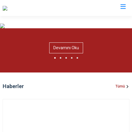
Kastamonu
Abana
Hanönü
Devamını Oku
Ağlı
İhsangazi
Araç
İnebolu
Azdavay
Küre
Bozkurt
Pınarbaşı
Haberler
Tümü
Çatalzeytin
Şenpazar
Cide
Seydiler
Daday
Taşköprü
Devrekani
Tosya
Doğanyurt