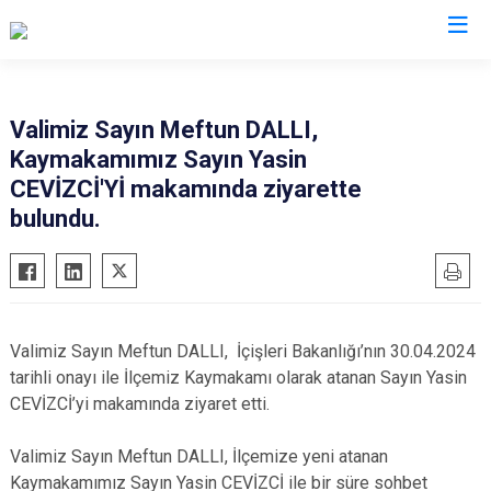
Kastamonu
Valimiz Sayın Meftun DALLI,
Kaymakamımız Sayın Yasin
Abana
Hanönü
CEVİZCİ'Yİ makamında ziyarette
Ağlı
İhsangazi
bulundu.
Araç
İnebolu
Azdavay
Küre
Bozkurt
Pınarbaşı
Çatalzeytin
Şenpazar
Valimiz Sayın Meftun DALLI, İçişleri Bakanlığı’nın 30.04.2024
Cide
Seydiler
tarihli onayı ile İlçemiz Kaymakamı olarak atanan Sayın Yasin
CEVİZCİ’yi makamında ziyaret etti.
Daday
Taşköprü
Devrekani
Tosya
Valimiz Sayın Meftun DALLI, İlçemize yeni atanan
Doğanyurt
Kaymakamımız Sayın Yasin CEVİZCİ ile bir süre sohbet