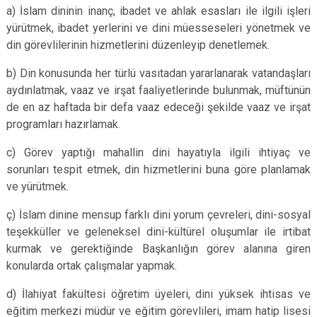
a) İslam dininin inanç, ibadet ve ahlak esasları ile ilgili işleri
yürütmek, ibadet yerlerini ve dini müesseseleri yönetmek ve
din görevlilerinin hizmetlerini düzenleyip denetlemek.
b) Din konusunda her türlü vasıtadan yararlanarak vatandaşları
aydınlatmak, vaaz ve irşat faaliyetlerinde bulunmak, müftünün
de en az haftada bir defa vaaz edeceği şekilde vaaz ve irşat
programları hazırlamak.
c) Görev yaptığı mahallin dini hayatıyla ilgili ihtiyaç ve
sorunları tespit etmek, din hizmetlerini buna göre planlamak
ve yürütmek.
ç) İslam dinine mensup farklı dini yorum çevreleri, dini-sosyal
teşekküller ve geleneksel dini-kültürel oluşumlar ile irtibat
kurmak ve gerektiğinde Başkanlığın görev alanına giren
konularda ortak çalışmalar yapmak.
d) İlahiyat fakültesi öğretim üyeleri, dini yüksek ihtisas ve
eğitim merkezi müdür ve eğitim görevlileri, imam hatip lisesi