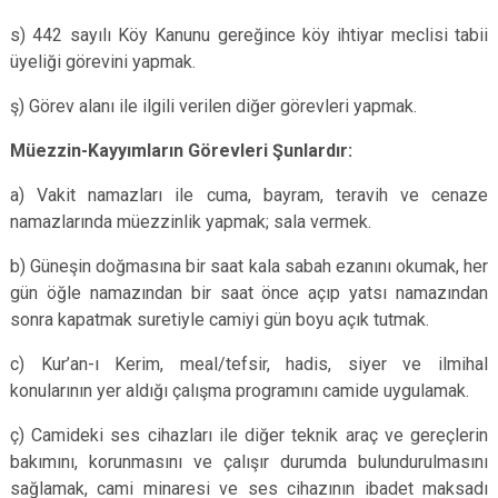
s) 442 sayılı Köy Kanunu gereğince köy ihtiyar meclisi tabii
üyeliği görevini yapmak.
ş) Görev alanı ile ilgili verilen diğer görevleri yapmak.
Müezzin-Kayyımların Görevleri Şunlardır:
a) Vakit namazları ile cuma, bayram, teravih ve cenaze
namazlarında müezzinlik yapmak; sala vermek.
b) Güneşin doğmasına bir saat kala sabah ezanını okumak, her
gün öğle namazından bir saat önce açıp yatsı namazından
sonra kapatmak suretiyle camiyi gün boyu açık tutmak.
c) Kur’an-ı Kerim, meal/tefsir, hadis, siyer ve ilmihal
konularının yer aldığı çalışma programını camide uygulamak.
ç) Camideki ses cihazları ile diğer teknik araç ve gereçlerin
bakımını, korunmasını ve çalışır durumda bulundurulmasını
sağlamak, cami minaresi ve ses cihazının ibadet maksadı