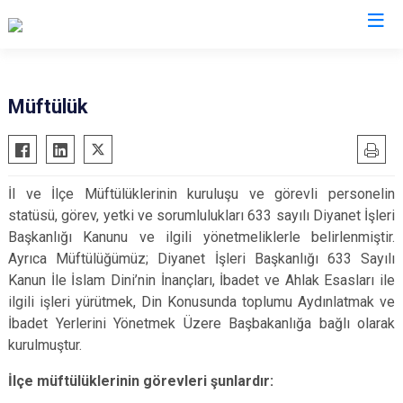
Kastamonu
Müftülük
Abana
Hanönü
Ağlı
İhsangazi
İl ve İlçe Müftülüklerinin kuruluşu ve görevli personelin
Araç
İnebolu
statüsü, görev, yetki ve sorumlulukları 633 sayılı Diyanet İşleri
Azdavay
Küre
Başkanlığı Kanunu ve ilgili yönetmeliklerle belirlenmiştir.
Bozkurt
Pınarbaşı
Ayrıca Müftülüğümüz; Diyanet İşleri Başkanlığı 633 Sayılı
Kanun İle İslam Dini’nin İnançları, İbadet ve Ahlak Esasları ile
Çatalzeytin
Şenpazar
ilgili işleri yürütmek, Din Konusunda toplumu Aydınlatmak ve
Cide
Seydiler
İbadet Yerlerini Yönetmek Üzere Başbakanlığa bağlı olarak
Daday
Taşköprü
kurulmuştur.
Devrekani
Tosya
İlçe müftülüklerinin görevleri şunlardır:
Doğanyurt