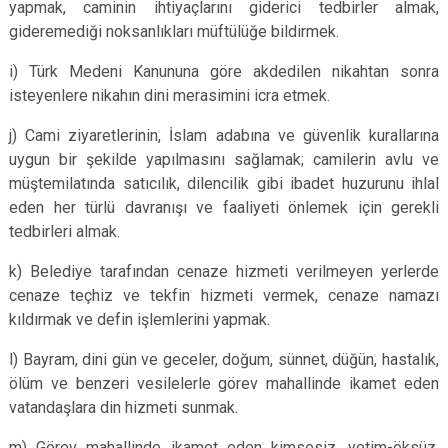
yapmak, caminin ihtiyaçlarını giderici tedbirler almak,
gideremediği noksanlıkları müftülüğe bildirmek.
i) Türk Medeni Kanununa göre akdedilen nikahtan sonra
isteyenlere nikahın dini merasimini icra etmek.
j) Cami ziyaretlerinin, İslam adabına ve güvenlik kurallarına
uygun bir şekilde yapılmasını sağlamak; camilerin avlu ve
müştemilatında satıcılık, dilencilik gibi ibadet huzurunu ihlal
eden her türlü davranışı ve faaliyeti önlemek için gerekli
tedbirleri almak.
k) Belediye tarafından cenaze hizmeti verilmeyen yerlerde
cenaze teçhiz ve tekfin hizmeti vermek, cenaze namazı
kıldırmak ve defin işlemlerini yapmak.
l) Bayram, dini gün ve geceler, doğum, sünnet, düğün, hastalık,
ölüm ve benzeri vesilelerle görev mahallinde ikamet eden
vatandaşlara din hizmeti sunmak.
m) Görev mahallinde ikamet eden kimsesiz, yetim-öksüz,