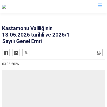
Kastamonu
Kastamonu Valiliğinin
18.05.2026 tarihli ve 2026/1
Abana
Hanönü
Sayılı Genel Emri
Ağlı
İhsangazi
Araç
İnebolu
Azdavay
Küre
03.06.2026
Bozkurt
Pınarbaşı
Çatalzeytin
Şenpazar
Cide
Seydiler
Daday
Taşköprü
Devrekani
Tosya
Doğanyurt