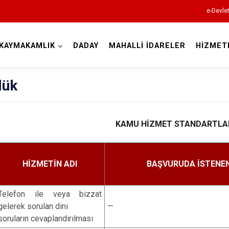
e-Devle
KAYMAKAMLIK
DADAY
MAHALLİ İDARELER
HİZMET
Kastamonu
lük
KAMU HİZMET STANDARTLA
Abana
Ağlı
HİZMETİN ADI
BAŞVURUDA İSTENEN
Araç
Azdavay
Telefon ile veya bizzat
Bozkurt
gelerek sorulan dini
—
soruların cevaplandırılması
Çatalzeytin