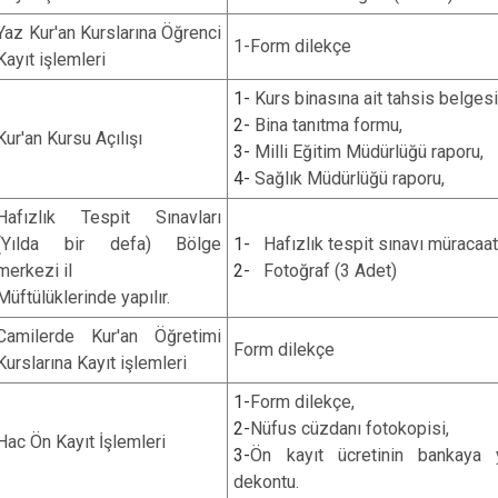
Yaz Kur'an Kurslarına Öğrenci
1-Form dilekçe
Kayıt işlemleri
1-
Kurs binasına ait tahsis belgesi
2-
Bina tanıtma formu,
Kur'an Kursu Açılışı
3-
Milli Eğitim Müdürlüğü raporu,
4-
Sağlık Müdürlüğü raporu,
Hafızlık Tespit Sınavları
(Yılda bir defa) Bölge
1-
Hafızlık tespit sınavı müracaa
merkezi il
2-
Fotoğraf (3 Adet)
Müftülüklerinde yapılır.
Camilerde Kur'an Öğretimi
Form dilekçe
Kurslarına Kayıt işlemleri
1-
Form dilekçe,
2-
Nüfus cüzdanı fotokopisi,
Hac Ön Kayıt İşlemleri
3-
Ön kayıt ücretinin bankaya ya
dekontu.