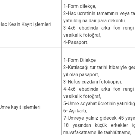
1-
Form dilekçe,
2-
Hac ücretinin tamamının veya ta
yatırıldığına dair para dekontu,
Hac Kesin Kayıt işlemleri
3-
4x6 ebadında arka fon rengi
vesikalık fotoğraf,
4-
Pasaport.
1-
Form Dilekçe
2-
Katılacağı tur tarihi itibariyle g
yıl olan pasaport,
3-
Nüfus cüzdanı fotokopisi,
4-
4x6 ebadında arka fon rengi
vesikalık fotoğraf,
5-
Umre seyahat ücretinin yatırıldığ
Umre kayıt işlemleri
6-
Aşı kartı,
7-
Umreye yalnız gidecek 45 yaşın
18 yaşından küçük erkekler iç
muvafakatname ile taahhütname,