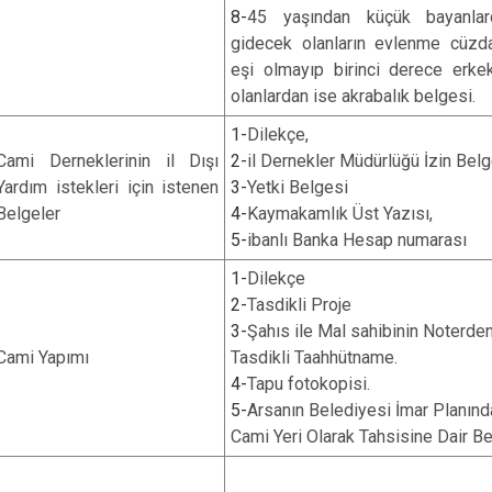
8-
45 yaşından küçük bayanlard
gidecek olanların evlenme cüzda
eşi olmayıp birinci derece erke
olanlardan ise akrabalık belgesi.
1-
Dilekçe,
Cami Derneklerinin il Dışı
2-
il Dernekler Müdürlüğü İzin Belg
Yardım istekleri için istenen
3-
Yetki Belgesi
Belgeler
4-
Kaymakamlık Üst Yazısı,
5-
ibanlı Banka Hesap numarası
1-
Dilekçe
2-
Tasdikli Proje
3-
Şahıs ile Mal sahibinin Noterde
Cami Yapımı
Tasdikli Taahhütname.
4-
Tapu fotokopisi.
5-
Arsanın Belediyesi İmar Planınd
Cami Yeri Olarak Tahsisine Dair Be