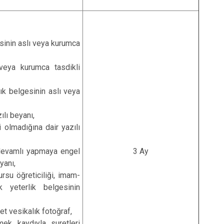
inin aslı veya kurumca
veya kurumca tasdikli
lık belgesinin aslı veya
ılı beyanı,
i olmadığına dair yazılı
i devamlı yapmaya engel
3 Ay
yanı,
ursu öğreticiliği, imam-
k yeterlik belgesinin
det vesikalık fotoğraf,
mek kaydıyla suretleri