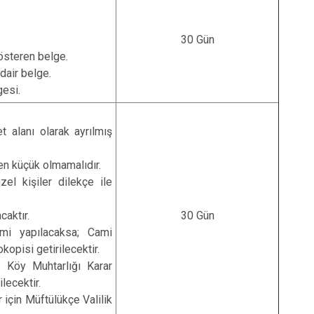
30 Gün
österen belge.
dair belge.
gesi.
t alanı olarak ayrılmış
n küçük olmamalıdır.
el kişiler dilekçe ile
caktır.
30 Gün
mi yapılacaksa; Cami
okopisi getirilecektir.
n Köy Muhtarlığı Karar
ilecektir.
r için Müftülükçe Valilik