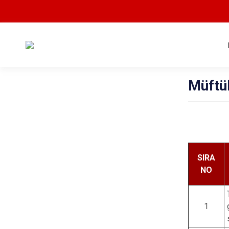
Müftü
SIRA
NO
1