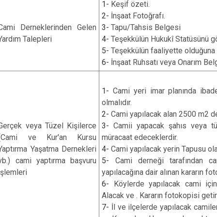
1-
Keşif özeti.
2-
İnşaat Fotoğrafı.
Cami Derneklerinden Gelen
3-
Tapu/Tahsis Belgesi
Yardım Talepleri
4-
Teşekkülün Hukukî Statüsünü g
5-
Teşekkülün faaliyette olduğuna 
6-
İnşaat Ruhsatı veya Onarım Bel
1-
Cami yeri imar planında ibade
olmalıdır.
2-
Cami yapılacak alan 2500 m2 de
Gerçek veya Tüzel Kişilerce
3-
Camii yapacak şahıs veya tüz
(Cami ve Kur'an Kursu
müracaat edeceklerdir.
Yaptırma Yaşatma Dernekleri
4-
Cami yapılacak yerin Tapusu ola
vb.) cami yaptırma başvuru
5-
Cami derneği tarafından ca
işlemleri
yapılacağına dair alınan kararın fot
6-
Köylerde yapılacak cami içi
Alacak ve . Kararın fotokopisi getir
7-
İl ve ilçelerde yapılacak camile