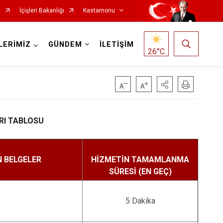
t
İçişleri Bakanlığı
Kastamonu
LERİMİZ
GÜNDEM
İLETİŞİM
26
°C
RI TABLOSU
Hanönü
İhsangazi
 BELGELER
HİZMETİN TAMAMLANMA
İnebolu
SÜRESİ (EN GEÇ)
Küre
Pınarbaşı
5 Dakika
Şenpazar