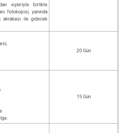
an eşleriyle birlikte
nı fotokopisi, yanında
k akrabası ile gidecek
esi,
20 Gün
n
15 Gün
a
lge.