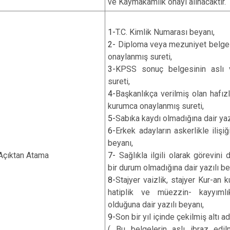
ve Kaymakamlık onayı alınacaktır.
1-
T.C. Kimlik Numarası beyanı,
2-
Diploma veya mezuniyet belges
onaylanmış sureti,
3-
KPSS sonuç belgesinin aslı 
sureti,
4-
Başkanlıkça verilmiş olan hafız
kurumca onaylanmış sureti,
5-
Sabıka kaydı olmadığına dair yaz
6-
Erkek adayların askerlikle ilişiğ
beyanı,
Açıktan Atama
7-
Sağlıkla ilgili olarak görevin
bir durum olmadığına dair yazılı be
8-
Stajyer vaizlik, stajyer Kur-an k
hatiplik ve müezzin- kayyımlı
olduğuna dair yazılı beyanı,
9-
Son bir yıl içinde çekilmiş altı a
( Bu belgelerin aslı ibraz edil