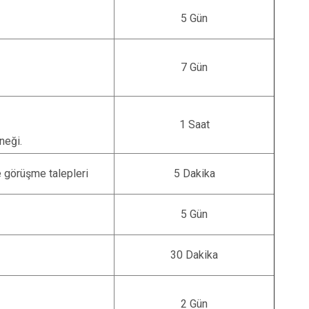
Seydiler
5 Gün
Taşköprü
Tosya
7 Gün
1 Saat
neği.
e görüşme talepleri
5 Dakika
5 Gün
30 Dakika
2 Gün