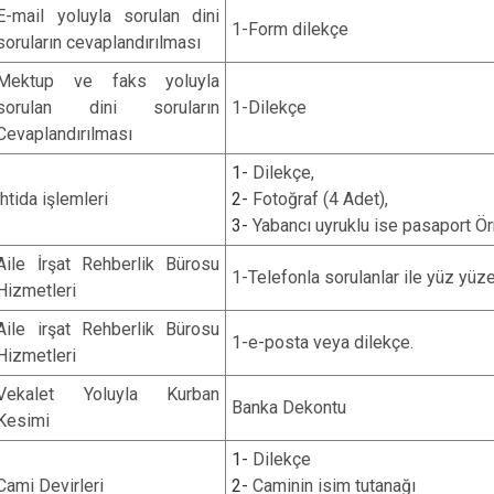
E-mail yoluyla sorulan dini
Cide
1-Form dilekçe
soruların cevaplandırılması
Daday
Mektup ve faks yoluyla
Devrekani
sorulan dini soruların
1-Dilekçe
Doğanyurt
Cevaplandırılması
1-
Dilekçe,
İhtida işlemleri
2-
Fotoğraf (4 Adet),
3-
Yabancı uyruklu ise pasaport Ör
Aile İrşat Rehberlik Bürosu
1-Telefonla sorulanlar ile yüz yüz
Hizmetleri
Aile irşat Rehberlik Bürosu
1-e-posta veya dilekçe.
Hizmetleri
Vekalet Yoluyla Kurban
Banka Dekontu
Kesimi
1-
Dilekçe
Cami Devirleri
2-
Caminin isim tutanağı