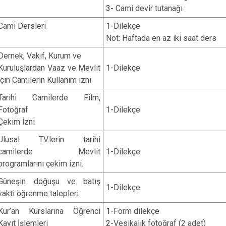
3-
Cami devir tutanağı
Cami Dersleri
1-Dilekçe
Not: Haftada en az iki saat ders
Dernek, Vakıf, Kurum ve
Kuruluşlardan Vaaz ve Mevlit
1-Dilekçe
için Camilerin Kullanım izni
Tarihi Camilerde Film,
Fotoğraf
1-Dilekçe
Çekim İzni
Ulusal TV.lerin tarihi
camilerde Mevlit
1-Dilekçe
programlarını çekim izni.
Güneşin doğuşu ve batış
1-Dilekçe
vakti öğrenme talepleri
Kur’an Kurslarına Öğrenci
1-
Form dilekçe
Kayıt İşlemleri
2-
Vesikalık fotoğraf (2 adet)